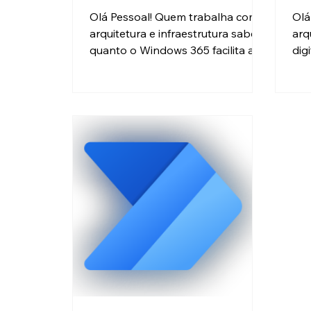
su
Olá Pessoal! Quem trabalha com
Olá
arquitetura e infraestrutura sabe o
arq
quanto o Windows 365 facilita a
dig
vida. Provisionar um Cloud PC é
já 
rápido, simples e elegante. Mas
Mic
essa facilidade tem um preço: se
Vir
você não desenhar segurança
fal
desde o início, o ambiente nasce
mas
frágil e a consequencia pode vir
mai
logo em seguida... A gente ve com
aco
frequência ambientes onde
ent
“segurança” significa apenas ativar
(DaaS). Os doi
MFA. E sim, o MFA é obrigatório.
Mas
Ele protege a porta de entrada.
gat
Mas e depois que o usuário
imp
no 