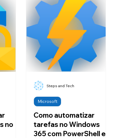
Steps and Tech
Microsoft
ar
Como automatizar
is no
tarefas no Windows
365 com PowerShell e