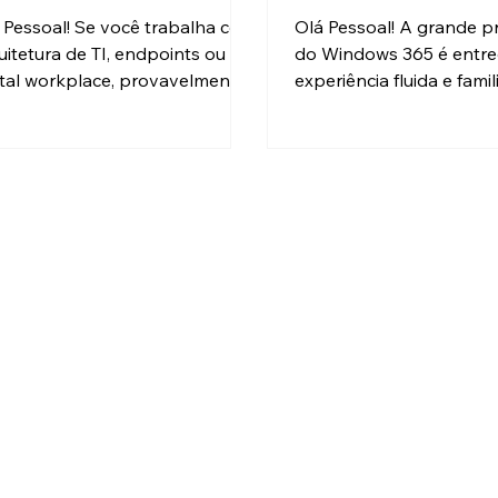
a Arquitetura
 Pessoal! Se você trabalha com
Olá Pessoal! A grande 
uitetura de TI, endpoints ou
do Windows 365 é entr
ital workplace, provavelmente
experiência fluida e famili
caiu no dilema clássico da
idêntica à de um PC físic
rosoft: Windows 365 ou Azure
Historicamente, isso incl
tual Desktop (AVD)? Alias, já
permitir que o usuário c
amos sobre isso em outro post,
pendrives, usasse a imp
 é um conteúdo um pouco
casa e copiasse textos e
s antigo e muita coisa
computador físico e o C
nteceu desde então... Os dois
Isso inclui algo que os u
regam Desktop como Serviço
valorizam bastante: ace
s funcionam bem.
dispositivos locais, com
 dai vem o famoso - pulo do
impressoras, pendrives,
o! A engenharia por trás, o
microfone, câmera e até 
acto no custo, na operação e
copiar/colar entre a máq
dia a d
e o Cloud PC. Mas