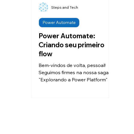
Steps and Tech
Power Automate
Power Automate:
Criando seu primeiro
flow
Bem-vindos de volta, pessoal!
Seguimos firmes na nossa saga
"Explorando a Power Platform" , e
no post de hoje vamos dar um
passo...