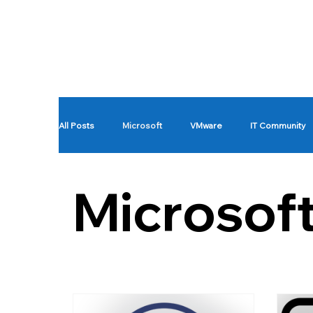
All Posts
Microsoft
VMware
IT Community
Intune
Copilot Studio
Quick Tip!
Microsof