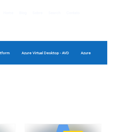
Home
Blog
Sobre
Search
Contato
atform
Azure Virtual Desktop - AVD
Azure