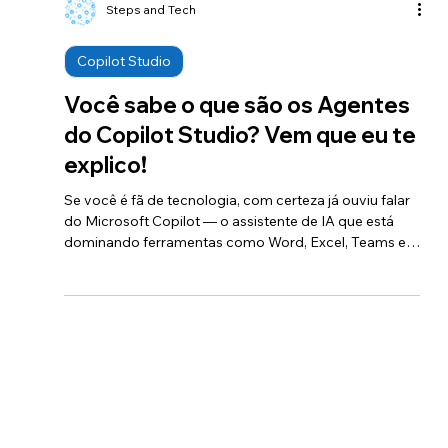
Steps and Tech
Copilot Studio
Você sabe o que são os Agentes
do Copilot Studio? Vem que eu te
explico!
Se você é fã de tecnologia, com certeza já ouviu falar
do Microsoft Copilot — o assistente de IA que está
dominando ferramentas como Word, Excel, Teams e
tantas outras. Mas tem uma parte dessa revolução
que muita gente ainda não conhece: os Agentes do
Copilot Studio. Mas, afinal, o que é um agente? 🤖
Pense no agente como um robô inteligente que