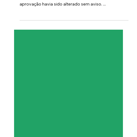
Power Platform
💡Quick Tip! Controle versão de
documentos com alertas do
SharePoint
Durante uma conversa com a equipe, surgiu uma
situação inesperada: um contrato em fase final de
aprovação havia sido alterado sem aviso. ...