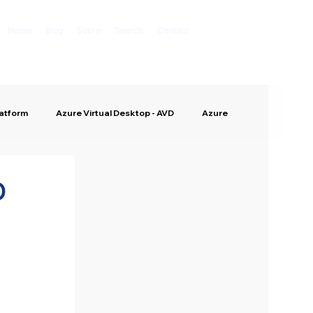
Home
Blog
Sobre
Search
Contato
latform
Azure Virtual Desktop - AVD
Azure
D