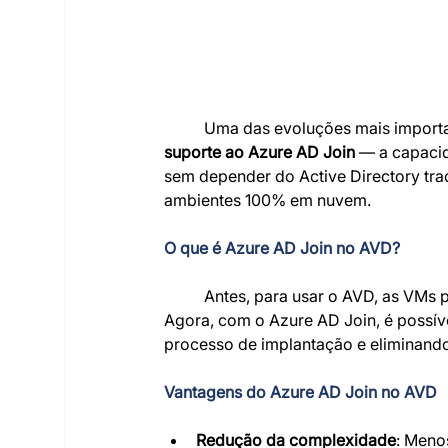
	Uma das evoluções mais importa
suporte ao Azure AD Join
 — a capaci
sem depender do Active Directory trad
ambientes 100% em nuvem.
O que é Azure AD Join no AVD?
	Antes, para usar o AVD, as VMs precisavam estar associadas a um domínio local ou híbrido. 
Agora, com o Azure AD Join, é possíve
processo de implantação e eliminand
Vantagens do Azure AD Join no AVD
Redução da complexidade
: Menos