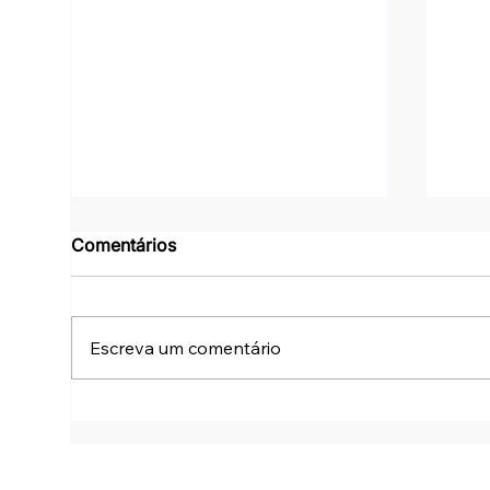
Comentários
Escreva um comentário
AVD Monitoring: não olhe
Che
apenas CPU e memória
Seg
365