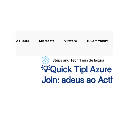
All Posts
Microsoft
VMware
IT Community
Steps and Tech
1 min de leitura
Intune
Copilot Studio
Quick Tip!
💡Quick Tip! Azure
Join: adeus ao Acti