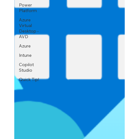
Power
Platform
Azure
Virtual
Desktop -
AVD
Azure
Intune
Copilot
Studio
Quick Tip!