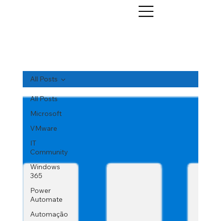
All Posts
All Posts
Microsoft
VMware
IT
Community
Windows
365
Power
Automate
Automação