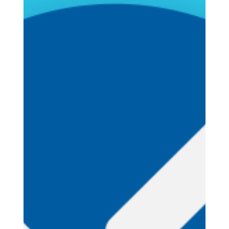
extrair dados de imagem ou PDF -
Power Automate
Essa dica é mat adora pra quem lida com nota fisca l
ou contratos digitalizados. 🔥