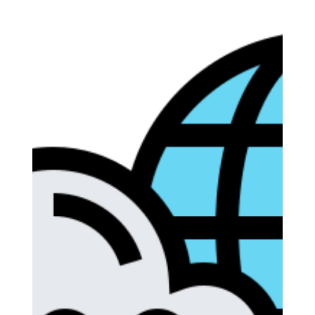
Steps and Tech
Azure Virtual Desktop - AVD
💡Quick Tip! Conditional Access -
segurança sem limites!