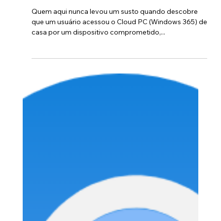
Steps and Tech
Quick Tip!
💡Quick Tip! MFA no Windows
365 não é opcional — é