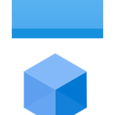
Intune
Você provisionou seus Cloud PCs no Windows 365 …
agora é hora de proteger esses dispositivos com
políticas de segurança. E a boa notícia...