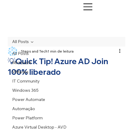
All Posts
Steps and Tech
1 min de leitura
All Posts
💡Quick Tip! Azure AD Join
Microsoft
100% liberado
VMware
IT Community
Windows 365
Power Automate
Automação
Power Platform
Azure Virtual Desktop - AVD