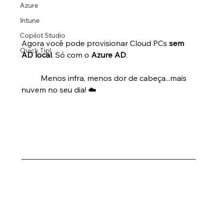
Azure
Intune
Copilot Studio
Agora você pode provisionar Cloud PCs 
sem 
Quick Tip!
AD local
. Só com o 
Azure AD
.
	Menos infra, menos dor de cabeça...mais 
nuvem no seu dia! ☁️