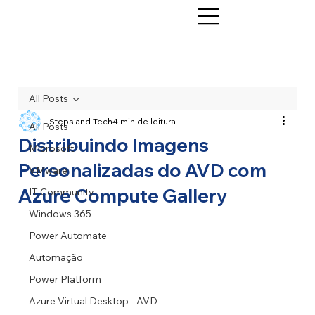
All Posts
Steps and Tech
4 min de leitura
All Posts
Distribuindo Imagens
Microsoft
Personalizadas do AVD com
VMware
Azure Compute Gallery
IT Community
Windows 365
Power Automate
Automação
Power Platform
Azure Virtual Desktop - AVD