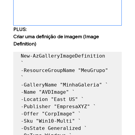
PLUS:
Criar uma definição de imagem (Image 
Definition)
New-AzGalleryImageDefinition 
`   

-ResourceGroupName "MeuGrupo" 
`   

-GalleryName "MinhaGaleria" `   

-Name "AVDImage" `   

-Location "East US" `   

-Publisher "EmpresaXYZ" `   

-Offer "CorpImage" `   

-Sku "Win10-Multi" `   

-OsState Generalized `   
