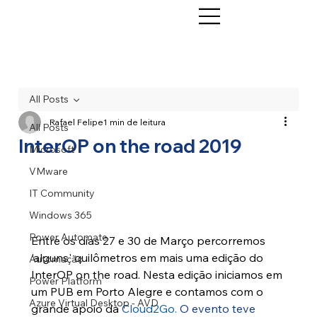
All Posts
Rafael Felipe
1 min de leitura
All Posts
InterOP on the road 2019
Microsoft
VMware
IT Community
Windows 365
Power Automate
Entre os dias 27 e 30 de Março percorremos 
'alguns' quilômetros em mais uma edição do 
Automação
InterOP on the road. Nesta edição iniciamos em 
Power Platform
um PUB em Porto Alegre e contamos com o 
Azure Virtual Desktop - AVD
grande apoio da 
Cloud2Go.
 O evento teve 