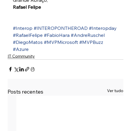
Rafael Felipe
#Interop
#INTEROPONTHEROAD
#Interopday
#RafaelFelipe
#FabioHara
#AndreRuschel
#DiegoMatos
#MVPMicrosoft
#MVPBuzz
#Azure
IT Community
Ver tudo
Posts recentes