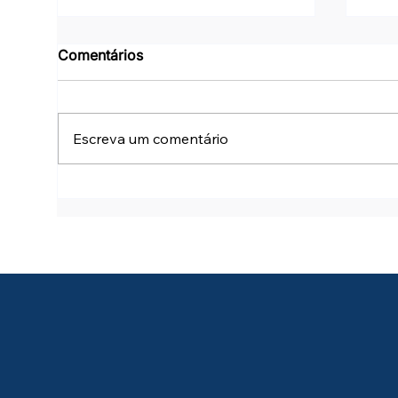
Comentários
Escreva um comentário
Power Automate: Desktop x
Com
Cloud Flow
red
dis
guia
de T