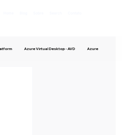
Home
Blog
Sobre
Search
Contato
latform
Azure Virtual Desktop - AVD
Azure