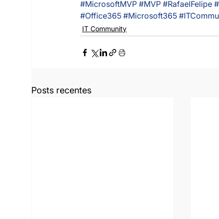
#MicrosoftMVP
#MVP
#RafaelFelipe
#
#Office365
#Microsoft365
#ITCommun
IT Community
Posts recentes