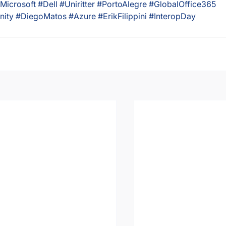
Microsoft
#Dell
#Uniritter
#PortoAlegre
#GlobalOffice365
ity
#DiegoMatos
#Azure
#ErikFilippini
#InteropDay