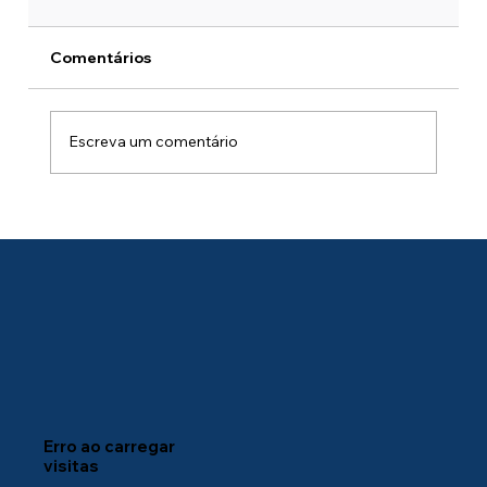
Comentários
Escreva um comentário
Como desativar redirecionamento de
dispositivos no AVD: um guia para
você, profissional de TI.
Erro ao carregar
visitas