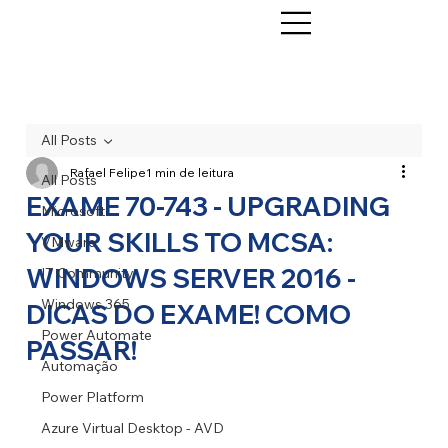
All Posts
Rafael Felipe
1 min de leitura
All Posts
EXAME 70-743 - UPGRADING
Microsoft
YOUR SKILLS TO MCSA:
VMware
WINDOWS SERVER 2016 -
IT Community
Windows 365
DICAS DO EXAME! COMO
Power Automate
PASSAR!
Automação
Power Platform
Azure Virtual Desktop - AVD