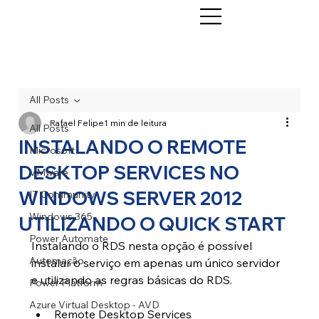
All Posts
Rafael Felipe
1 min de leitura
All Posts
INSTALANDO O REMOTE
Microsoft
DESKTOP SERVICES NO
VMware
WINDOWS SERVER 2012
IT Community
Windows 365
UTILIZANDO O QUICK START
Power Automate
Instalando o RDS nesta opção é possível 
Automação
instalar o serviço em apenas um único servidor 
e utilizando as regras básicas do RDS.
Power Platform
Azure Virtual Desktop - AVD
Remote Desktop Services