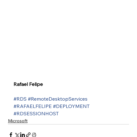
Rafael Felipe
#RDS
#RemoteDesktopServices
#RAFAELFELIPE
#DEPLOYMENT
#RDSESSIONHOST
Microsoft