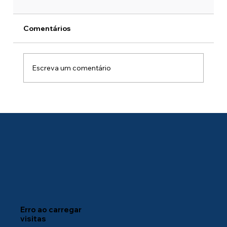
Comentários
Escreva um comentário
Windows 365 ou Azure Virtual
Desktop? 7 Perguntas para Definir sua
Arquitetura
Erro ao carregar
visitas