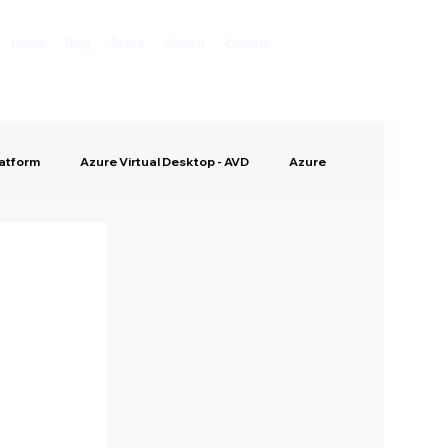
Home
Blog
Sobre
Search
Contato
latform
Azure Virtual Desktop - AVD
Azure