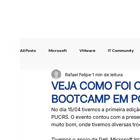
All Posts
Microsoft
VMware
IT Community
Rafael Felipe
1 min de leitura
Intune
Copilot Studio
Quick Tip!
VEJA COMO FOI 
BOOTCAMP EM P
No dia 15/04 tivemos a primeira ediç
PUCRS. O evento contou com a presenç
muito bom, onde tivemos diversas tro
Tivemos o apoio da Dell, Microsoft Ino