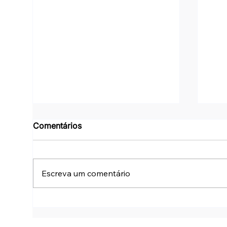
Comentários
Escreva um comentário
Power Automate: Desktop x
Com
Cloud Flow
red
dis