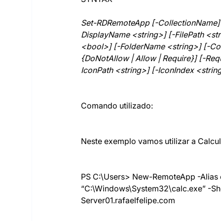
Set-RDRemoteApp [-CollectionName] <
DisplayName <string>] [-FilePath <str
<bool>] [-FolderName <string>] [-
{DoNotAllow | Allow | Require}] [-Re
IconPath <string>] [-IconIndex <str
Comando utilizado:
Neste exemplo vamos utilizar a Cal
PS C:\Users> New-RemoteApp -Alias c
“C:\Windows\System32\calc.exe” -Sh
Server01.rafaelfelipe.com