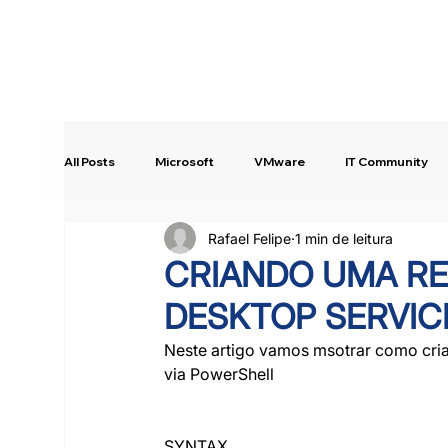
All Posts
Microsoft
VMware
IT Community
Rafael Felipe
1 min de leitura
Intune
Copilot Studio
Quick Tip!
CRIANDO UMA R
DESKTOP SERVIC
Neste artigo vamos msotrar como cri
via PowerShell
SYNTAX