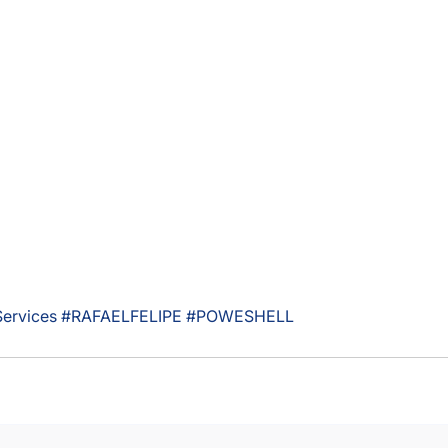
ervices
#RAFAELFELIPE
#POWESHELL