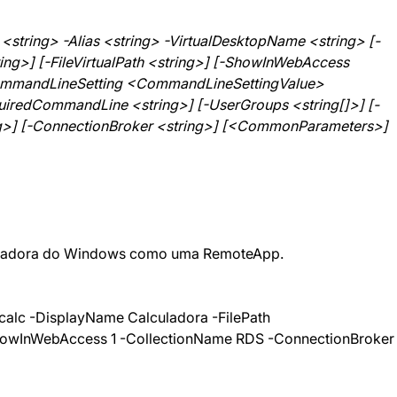
string> -Alias <string> -VirtualDesktopName <string> [-
ing>] [-FileVirtualPath <string>] [-ShowInWebAccess 
CommandLineSetting <CommandLineSettingValue> 
quiredCommandLine <string>] [-UserGroups <string[]>] [-
ing>] [-ConnectionBroker <string>] [<CommonParameters>]
culadora do Windows como uma RemoteApp.
alc -DisplayName Calculadora -FilePath 
owInWebAccess 1 -CollectionName RDS -ConnectionBroker