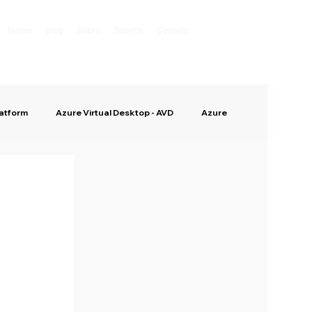
Home
Blog
Sobre
Search
Contato
latform
Azure Virtual Desktop - AVD
Azure