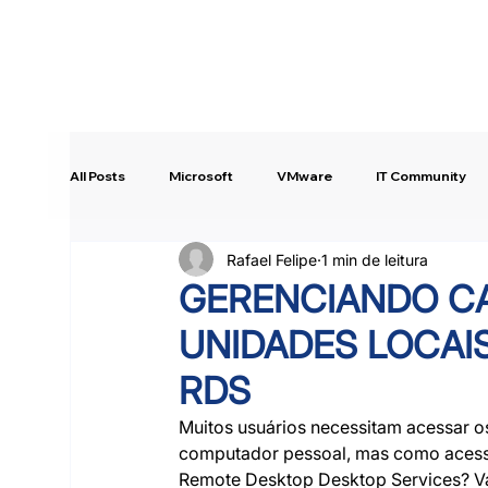
All Posts
Microsoft
VMware
IT Community
Rafael Felipe
1 min de leitura
Intune
Copilot Studio
Quick Tip!
GERENCIANDO C
UNIDADES LOCAI
RDS
Muitos usuários necessitam acessar o
computador pessoal, mas como acessa
Remote Desktop Desktop Services? Va