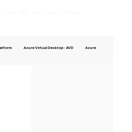
Home
Blog
Sobre
Search
Contato
latform
Azure Virtual Desktop - AVD
Azure