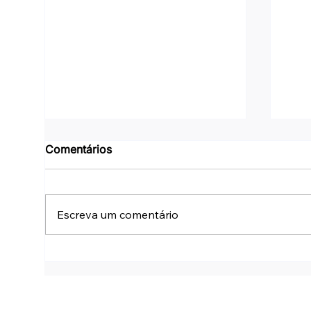
Comentários
Escreva um comentário
Checklist Mínimo de
Win
Segurança para Windows
Virt
365 Cloud PCs
Perg
Arqu