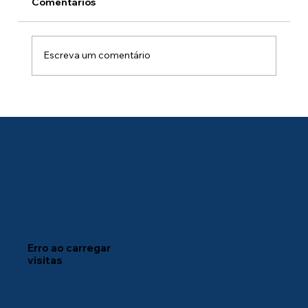
Comentários
Escreva um comentário
AVD Monitoring: não olhe apenas CPU
e memória
Erro ao carregar
visitas