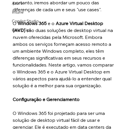
portanto, iremos abordar um pouco das 
Azure
diferenças de cada um e seus "use cases".
Intune
Copilot Studio
O 
Windows 365
 e o 
Azure Virtual Desktop 
(AVD) 
são duas soluções de desktop virtual na 
Quick Tip!
nuvem oferecidas pela Microsoft. Embora 
ambos os serviços forneçam acesso remoto a 
um ambiente Windows completo, eles têm 
diferenças significativas em seus recursos e 
funcionalidades. Neste artigo, vamos comparar 
o Windows 365 e o Azure Virtual Desktop em 
vários aspectos para ajudá-lo a entender qual 
solução é a melhor para sua organização.
Configuração e Gerenciamento
O Windows 365 foi projetado para ser uma 
solução de desktop virtual fácil de usar e 
gerenciar. Ele é executado em data centers da 