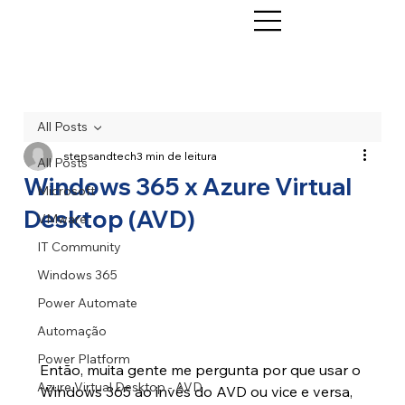
All Posts
stepsandtech
3 min de leitura
All Posts
Windows 365 x Azure Virtual
Microsoft
Desktop (AVD)
VMware
IT Community
Windows 365
Power Automate
Automação
Power Platform
Então, muita gente me pergunta por que usar o 
Azure Virtual Desktop - AVD
Windows 365 ao invés do AVD ou vice e versa, 