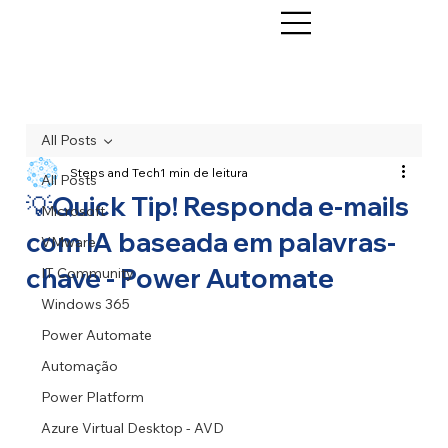
All Posts
Steps and Tech
1 min de leitura
All Posts
💡Quick Tip! Responda e-mails
Microsoft
com IA baseada em palavras-
VMware
chave - Power Automate
IT Community
Windows 365
Power Automate
Automação
Power Platform
Azure Virtual Desktop - AVD