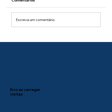
Comentários
Escreva um comentário
💡Quick Tip! Controle versão de
documentos com alertas do
SharePoint
Erro ao carregar
visitas