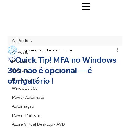
All Posts
Steps and Tech
1 min de leitura
All Posts
💡Quick Tip! MFA no Windows
Microsoft
365 não é opcional — é
VMware
obrigatório !
IT Community
Windows 365
Power Automate
Automação
Power Platform
Azure Virtual Desktop - AVD