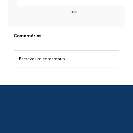
Comentários
Escreva um comentário
Como desativar redirecionamento de
dispositivos no AVD: um guia para
você, profissional de TI.