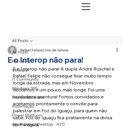
All Posts
Rafael Felipe
2 min de leitura
All Posts
E o Interop não para!
Microsoft
E o Interop não para! A dupla André Ruschel e 
VMware
Rafael Felipe não consegue ficar muito tempo 
IT Community
longe da estrada, mas em Novembro 
Windows 365
decidimos ir um pouco mais longe. Foi uma 
verdadeira aventura! Fomos convidados e 
Power Automate
aceitamos prontamente o convite para 
Automação
palestrar em Foz do Iguaçu, para quem não 
Power Platform
sabe, Foz do Iguaçu fica pratiamente na divisa 
Azure Virtual Desktop - AVD
do Paraguai.