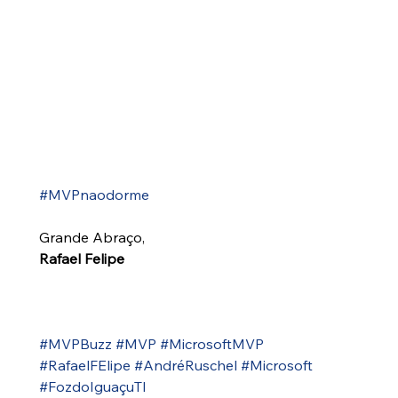
#MVPnaodorme
Grande Abraço,
Rafael Felipe
#MVPBuzz
#MVP
#MicrosoftMVP
#RafaelFElipe
#AndréRuschel
#Microsoft
#FozdoIguaçuTI