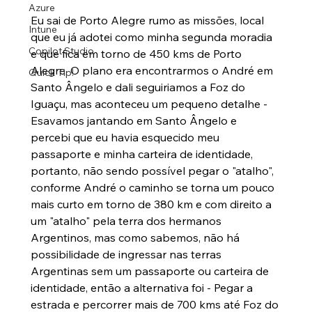
Azure
Eu sai de Porto Alegre rumo as missões, local 
Intune
que eu já adotei como minha segunda moradia 
Copilot Studio
e que fica em torno de 450 kms de Porto 
Alegre. O plano era encontrarmos o André em 
Quick Tip!
Santo Ângelo e dali seguiriamos a Foz do 
Iguaçu, mas aconteceu um pequeno detalhe - 
Esavamos jantando em Santo Ângelo e 
percebi que eu havia esquecido meu 
passaporte e minha carteira de identidade, 
portanto, não sendo possível pegar o "atalho", 
conforme André o caminho se torna um pouco 
mais curto em torno de 380 km e com direito a 
um "atalho" pela terra dos hermanos 
Argentinos, mas como sabemos, não há 
possibilidade de ingressar nas terras 
Argentinas sem um passaporte ou carteira de 
identidade, então a alternativa foi - Pegar a 
estrada e percorrer mais de 700 kms até Foz do 