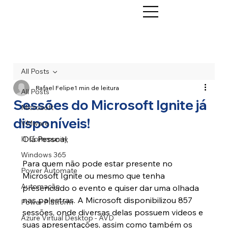
All Posts
Rafael Felipe
1 min de leitura
All Posts
Sessões do Microsoft Ignite já
Microsoft
disponíveis!
VMware
Olá Pessoal, 
IT Community
Windows 365
Para quem não pode estar presente no 
Power Automate
Microsoft Ignite ou mesmo que tenha 
Automação
presenciado o evento e quiser dar uma olhada 
nas palestras. A Microsoft disponibilizou 857 
Power Platform
sessões, onde diversas delas possuem videos e 
Azure Virtual Desktop - AVD
suas apresentações, assim como também os 