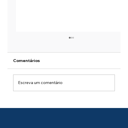
Comentários
Escreva um comentário
Windows 365 ou Azure Virtual
Desktop? 7 Perguntas para Definir sua
Arquitetura