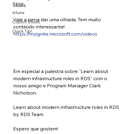
Azure
slides.
Intune
Vale a pena dar uma olhada. Tem muito 
Copilot Studio
conteúdo interessante!
Quick Tip!
https://myignite.microsoft.com/videos 
Em especial a palestra sobre "Learn about 
modern infrastructure roles in RDS" com o 
nosso amigo e Program Manager Clark 
Nicholson.
Learn about modern infrastructure roles in RDS 
by RDS Team
Espero que gostem!