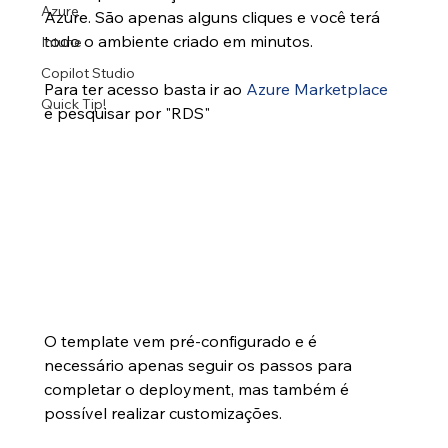
Azure
Azure. São apenas alguns cliques e você terá 
todo o ambiente criado em minutos.
Intune
Copilot Studio
Para ter acesso basta ir ao 
Azure Marketplace
Quick Tip!
e pesquisar por "RDS" 
O template vem pré-configurado e é 
necessário apenas seguir os passos para 
completar o deployment, mas também é 
possível realizar customizações.