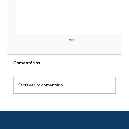
Comentários
Escreva um comentário
Windows 365 ou Azure Virtual
Desktop? 7 Perguntas para Definir sua
Arquitetura