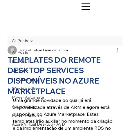
All Posts
Rafael Felipe
1 min de leitura
All Posts
TEMPLATES DO REMOTE
Microsoft
DESKTOP SERVICES
VMware
DISPONÍVEIS NO AZURE
IT Community
Windows 365
MARKETPLACE
Power Automate
Uma grande novidade do qual já erá 
Automação
disponibilizada através de ARM e agora está 
disponível no Azure Marketplace. Estes 
Power Platform
templates irão auxiliar no momento da criação 
Azure Virtual Desktop - AVD
e da implementação de um ambiente RDS no 