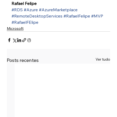
Rafael Felipe
#RDS
#Azure
#AzureMarketplace
#RemoteDesktopServices
#RafaelFelipe
#MVP
#RafaelFElipe
Microsoft
Ver tudo
Posts recentes