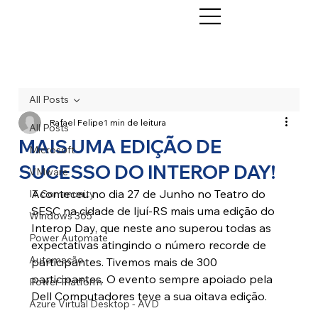
All Posts
Rafael Felipe
1 min de leitura
All Posts
MAIS UMA EDIÇÃO DE
Microsoft
SUCESSO DO INTEROP DAY!
VMware
Aconteceu no dia 27 de Junho no Teatro do 
IT Community
SESC na cidade de Ijuí-RS mais uma edição do 
Windows 365
Interop Day, que neste ano superou todas as 
Power Automate
expectativas atingindo o número recorde de 
Automação
participantes. Tivemos mais de 300 
participantes. O evento sempre apoiado pela 
Power Platform
Dell Computadores teve a sua oitava edição.
Azure Virtual Desktop - AVD