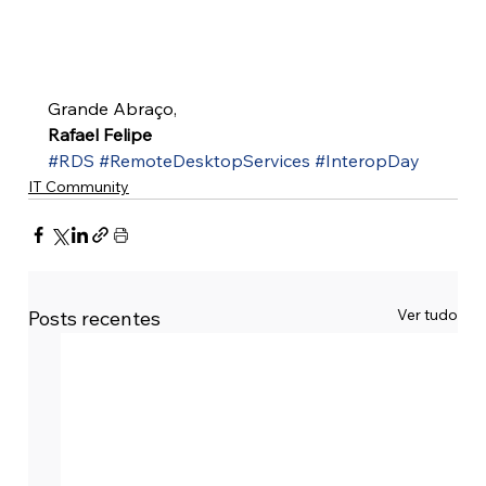
Grande Abraço,
Rafael Felipe 
#RDS
#RemoteDesktopServices
#InteropDay
IT Community
Ver tudo
Posts recentes