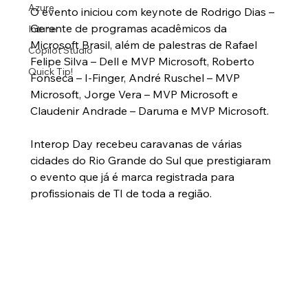
Azure
O evento iniciou com keynote de Rodrigo Dias – 
Gerente de programas acadêmicos da 
Intune
Microsoft Brasil, além de palestras de Rafael 
Copilot Studio
Felipe Silva – Dell e MVP Microsoft, Roberto 
Quick Tip!
Fonseca – I-Finger, André Ruschel – MVP 
Microsoft, Jorge Vera – MVP Microsoft e 
Claudenir Andrade – Daruma e MVP Microsoft.
Interop Day recebeu caravanas de várias 
cidades do Rio Grande do Sul que prestigiaram 
o evento que já é marca registrada para 
profissionais de TI de toda a região.