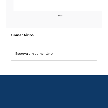
Comentários
Escreva um comentário
Windows 365 ou Azure Virtual
Desktop? 7 Perguntas para Definir sua
Arquitetura