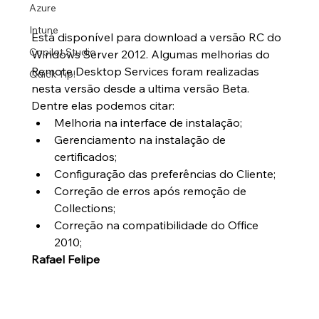
Azure
Intune
Está disponível para download a versão RC do 
Copilot Studio
Windows Server 2012. Algumas melhorias do 
Remote Desktop Services foram realizadas 
Quick Tip!
nesta versão desde a ultima versão Beta. 
Dentre elas podemos citar: 
Melhoria na interface de instalação;  
Gerenciamento na instalação de 
certificados;  
Configuração das preferências do Cliente;  
Correção de erros após remoção de 
Collections;  
Correção na compatibilidade do Office 
2010; 
Rafael Felipe