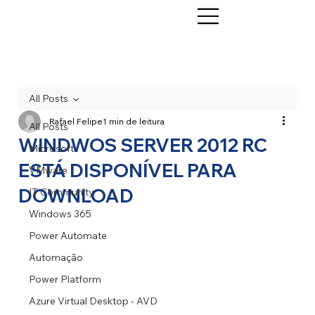
All Posts
Rafael Felipe
1 min de leitura
All Posts
WINDWOS SERVER 2012 RC
Microsoft
ESTÁ DISPONÍVEL PARA
VMware
DOWNLOAD
IT Community
Windows 365
Power Automate
Automação
Power Platform
Azure Virtual Desktop - AVD