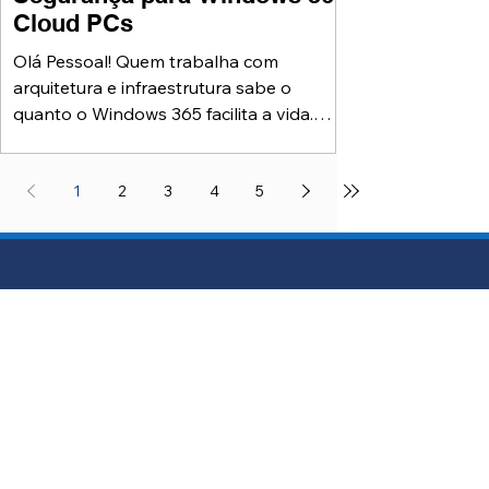
Cloud PCs
Olá Pessoal! Quem trabalha com
arquitetura e infraestrutura sabe o
quanto o Windows 365 facilita a vida.
Provisionar um Cloud PC é rápido,
simples e elegante. Mas essa facilidade
tem um preço: se você não desenhar
1
2
3
4
5
segurança desde o início, o ambiente
nasce frágil e a consequencia pode vir
logo em seguida... A gente ve com
frequência ambientes onde “segurança”
significa apenas ativar MFA. E sim, o MFA
é obrigatório. Ele protege a porta de
entrada. Mas e depois que o usuário