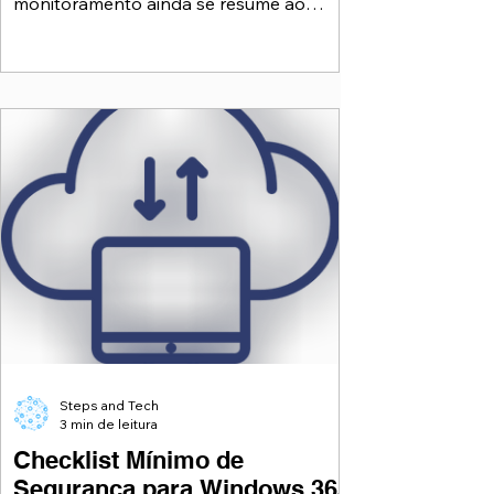
monitoramento ainda se resume ao
básico: CPU, memória e disco das VMs.
Esses números são importantes, claro —
mas sozinhos não dizem quase nada
sobre a experiência real do usuário. Já
vimos inúmeros casos em que: CPU
estava em 20% Memória sobrando Disco
tranquilo …e mesmo assim o usuário
reclamava que “o sistema está
impraticável”. Em VDI, infraestrutura
saudável não garante experiência boa. É,
pode acredita
Steps and Tech
3 min de leitura
Checklist Mínimo de
Segurança para Windows 365