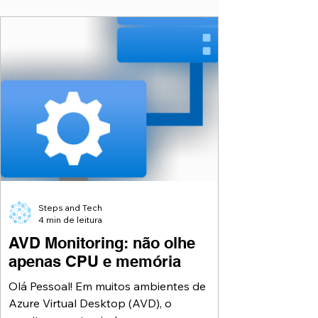
controladas podem afetar
produtividade, quebrar aplicações
legadas ou causar reinícios inesperados
bem no meio do expediente. A boa
notícia é que o Windows Update for
Business (WUfB), integrado ao Microsoft
Intune, dá controle fino sobre como,
quando e em que ritmo as atualizações
chegam aos seus Cloud PCs. Neste
artigo, vamos mostrar como
Steps and Tech
4 min de leitura
AVD Monitoring: não olhe
apenas CPU e memória
Olá Pessoal! Em muitos ambientes de
Azure Virtual Desktop (AVD), o