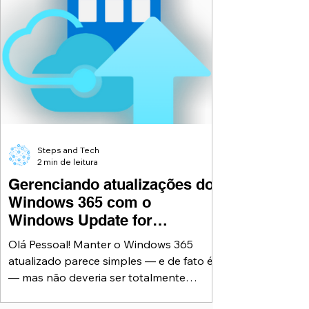
Steps and Tech
2 min de leitura
Gerenciando atualizações do
Windows 365 com o
Windows Update for
Business
Olá Pessoal! Manter o Windows 365
atualizado parece simples — e de fato é
— mas não deveria ser totalmente
automático. Atualizações mal